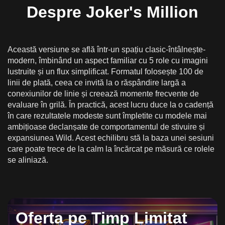
Despre Joker's Million
Jucând Joker's Million Online pe bani reali în
România
Depozite, plăți și joc responsabil în România
Această versiune se află într-un spațiu clasic-întâlnește-
modern, îmbinând un aspect familiar cu 5 role cu imagini
Versiunea mobilă a Joker's Million
lustruite și un flux simplificat. Formatul folosește 100 de
linii de plată, ceea ce invită la o răspândire largă a
conexiunilor de linie și creează momente frecvente de
evaluare în grilă. În practică, acest lucru duce la o cadență
în care rezultatele modeste sunt împletite cu modele mai
ambițioase declanșate de comportamentul de stivuire și
expansiunea Wild. Acest echilibru stă la baza unei sesiuni
care poate trece de la calm la încărcat pe măsură ce rolele
se aliniază.
Oferta pe Timp Limitat