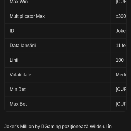
Max Win
[CURR
Multiplicator Max
x3000
ID
JokersM
Data lansării
11 febr
Linii
100
Volatilitate
Mediu-î
Min Bet
[CURR
Max Bet
[CURR
Joker's Million by BGaming poziționează Wilds-ul în