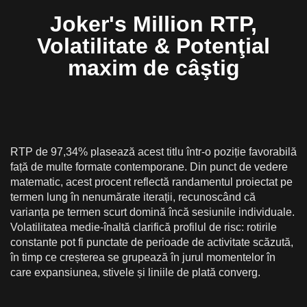
Joker's Million RTP,
Volatilitate & Potenţial
maxim de câştig
RTP de 97,34% plasează acest titlu într-o poziție favorabilă
față de multe formate contemporane. Din punct de vedere
matematic, acest procent reflectă randamentul proiectat pe
termen lung în nenumărate iterații, recunoscând că
varianța pe termen scurt domină încă sesiunile individuale.
Volatilitatea medie-înaltă clarifică profilul de risc: rotirile
constante pot fi punctate de perioade de activitate scăzută,
în timp ce creșterea se grupează în jurul momentelor în
care expansiunea, stivele și liniile de plată converg.