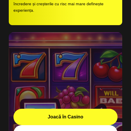
încredere și creșterile cu risc mai mare definește
experiența.
Joacă în Casino