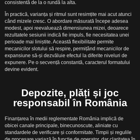
consistentă de la o rundă la alta.
În practică, varianța și ritmul sunt resimțite mai acut atunci
când mizele cresc. O abordare măsurată începe adesea
modest, apoi reevaluează dimensiunea mizei, deoarece
rezultatele sesiunii indică fie impuls, fie necesitatea unei
perioade mai liniștite. Această flexibilitate permite
mecanicilor slotului să respire, permițând mecanicilor de
expansiune să-și dezvăluie efectul la diferite niveluri de
expunere. Pe o secvență constantă, caracterul formatului
devine evident.
Depozite, plăți și joc
responsabil în România
Finanțarea în medii reglementate România implică de
obicei canale principale, binecunoscute, aliniate cu
standardele de verificare și conformitate. Timpii și regulile
de procesare variază în funcție de operator, dar claritatea în