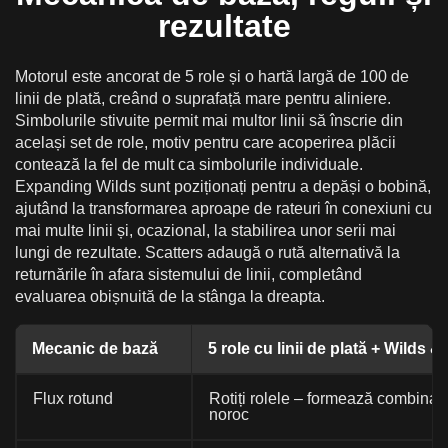
rezultate
Motorul este ancorat de 5 role și o hartă largă de 100 de
linii de plată, creând o suprafață mare pentru aliniere.
Simbolurile stivuite permit mai multor linii să înscrie din
același set de role, motiv pentru care acoperirea plăcii
contează la fel de mult ca simbolurile individuale.
Expanding Wilds sunt poziționați pentru a depăși o bobină,
ajutând la transformarea aproape de rateuri în conexiuni cu
mai multe linii și, ocazional, la stabilirea unor serii mai
lungi de rezultate. Scatters adaugă o rută alternativă la
returnările în afara sistemului de linii, completând
evaluarea obișnuită de la stânga la dreapta.
Mecanic de bază
5 role cu linii de plată + Wilds 
Flux rotund
Rotiți rolele – formează combinați
noroc