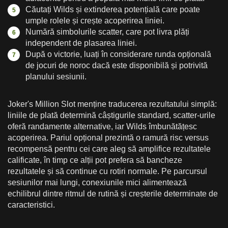
Căutați Wilds și extinderea potențială care poate
umple rolele și crește acoperirea liniei.
Numără simbolurile scatter, care pot livra plăți
independent de plasarea liniei.
După o victorie, luați în considerare runda opțională
de jocuri de noroc dacă este disponibilă și potrivită
planului sesiunii.
Joker's Million Slot menține traducerea rezultatului simplă:
liniile de plată determină câștigurile standard, scatter-urile
oferă randamente alternative, iar Wilds îmbunătățesc
acoperirea. Pariul opțional prezintă o ramură risc versus
recompensă pentru cei care aleg să amplifice rezultatele
calificate, în timp ce alții pot prefera să bancheze
rezultatele și să continue cu rotiri normale. Pe parcursul
sesiunilor mai lungi, conexiunile mici alimentează
echilibrul dintre ritmul de rutină și creșterile determinate de
caracteristici.