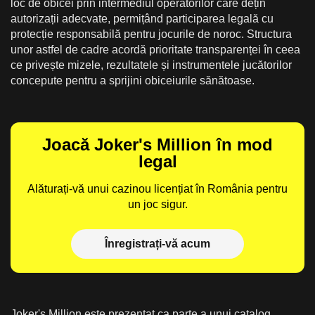
loc de obicei prin intermediul operatorilor care dețin
autorizații adecvate, permițând participarea legală cu
protecție responsabilă pentru jocurile de noroc. Structura
unor astfel de cadre acordă prioritate transparenței în ceea
ce privește mizele, rezultatele și instrumentele jucătorilor
concepute pentru a sprijini obiceiurile sănătoase.
Joacă Joker's Million în mod
legal
Alăturați-vă unui cazinou licențiat în România pentru
un joc sigur.
Înregistrați-vă acum
Joker's Million este prezentat ca parte a unui catalog